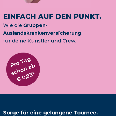
EINFACH AUF DEN PUNKT.
Wie die
Gruppen-
Auslandskrankenversicherung
für deine Künstler und Crew.
P
r
o
T
a
g
s
c
h
o
n
a
b
€ 0,93¹
Sorge für eine gelungene Tournee.